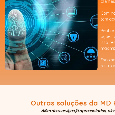
clientes
Com nos
tem ace
Realiz
ações 
Isso re
maximiz
Escolh
resulta
Outras soluções da MD
Além dos serviços já apresentados, ai