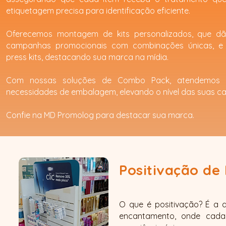
etiquetagem precisa para identificação eficiente.
Oferecemos montagem de kits personalizados, que dã
campanhas promocionais com combinações únicas, e
press kits, destacando sua marca na mídia.
Com nossas soluções de Combo Pack, atendemos 
necessidades de embalagem, elevando o nível das suas 
Confie na MD Promolog para destacar sua marca.
Positivação de
O que é positivação? É a 
encantamento, onde cada