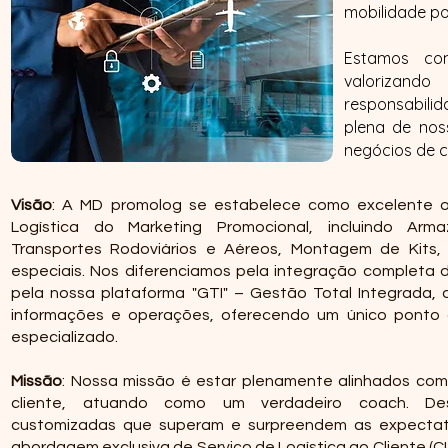
mobilidade por
Estamos com
valorizand
responsabilid
plena de noss
negócios de c
Visão
: A MD promolog se estabelece como excelente
Logística do Marketing Promocional, incluindo Armaz
Transportes Rodoviários e Aéreos, Montagem de Kits, 
especiais. Nos diferenciamos pela integração completa 
pela nossa plataforma "GTI" – Gestão Total Integrada, 
informações e operações, oferecendo um único ponto 
especializado.
Missão
: Nossa missão é estar plenamente alinhados com
cliente, atuando como um verdadeiro coach. Des
customizadas que superam e surpreendem as expectati
abordagem exclusiva de Serviço de Logística ao Cliente 