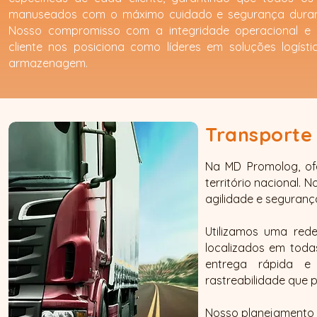
manuseados com o máximo cuidado e segurança durant
Nosso compromisso com a integridade operacional e 
cliente nos posiciona como líderes em soluções logísti
armazenagem.
Transporte
Na MD Promolog, of
território nacional.
agilidade e seguranç
Utilizamos uma red
localizados em todas 
entrega rápida e
rastreabilidade que 
Nosso planejamento 