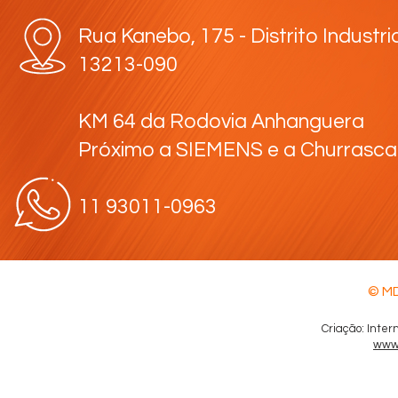
Rua Kanebo, 175 - Distrito Industri
13213-090
KM 64 da Rodovia Anhanguera
Próximo a SIEMENS e a Churrasca
11 93011-0963
© MD
Criação: Inter
www.